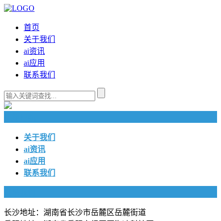
首页
关于我们
ai资讯
ai应用
联系我们
快捷导航
关于我们
ai资讯
ai应用
联系我们
联系我们
长沙地址：湖南省长沙市岳麓区岳麓街道