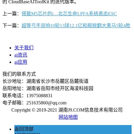
的 CloudBaseAIToolKit 的迭代版本。
上一篇：
搭载M5芯片的i…北芯生命LPFA系统表态ESC
下一篇：
超等弓手双响10轮13球12.1亿和舰掀翻大黑马5轮4胜
关于我们
ai资讯
ai应用
我们的联系方式
长沙地址：湖南省长沙市岳麓区岳麓街道
岳阳地址：湖南省岳阳市经开区海凌科技园
联系电话：13975088831
电子邮箱：251635860@qq.com
Copyright © 2019-2021 湖南J9.COM信息技术有限公司
网站地图
返回顶部