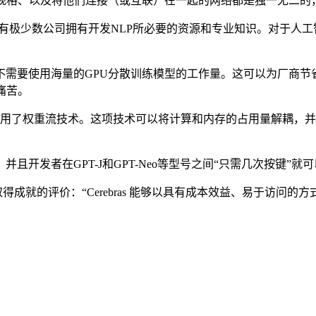
格、以及将他们连接（或互联）在一起的网络都是独一无二的
”。只有极少数公司拥有开发NLP所必要的资源和专业知识。对于人
需要使用海量的GPU分散训练模型的工作量。这可以为厂商节省
痛苦。
为利用了权重流技术。这项技术可以将计算和内存的占用量解耦，
发者在GPT-J和GPT-Neo等型号之间“只需几次按键”就
ds 对Cerebras取得成就的评价：“Cerebras 能够以具有成本