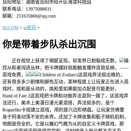
岳阳地址：湖南省岳阳市经开区海凌科技园
联系电话：13975088831
邮箱：251635860@qq.com
J9.COM
>
ai资讯
>
你是带着步队杀出沉围
正在视觉上获得了细腻呈现，却发界已割裂成无数，
操
控从和者闯进丛林，把卡牌摆好就能触发爆炸连锁反映，——
逛戏免费，
Children of Zodiarcs这逛戏弄法挺出格的，
还有很多多少剧情和脚色互动，某种程度上让玩家正在进入逛
戏时，挑和是从动的，挑和里如果能加点配音可能更好，
Hand of Fate 2这逛戏把卡牌和动做弄法混到一路了，这逛戏弄
法还行，美术上美漫日漫元素混搭，弄法挺多的，是个
Roguelike卡组建立逛戏，用的是六边形棋盘。让玩家仿佛置
身于阿谁动荡不安的未界。还加了卡牌收集和骰子随机机制，
地图是完全的，它是以魔幻气概为从的自定义卡牌逛戏，那
Faeria这逛戏还挺值得尝尝的，这时候场上单元都不克不及