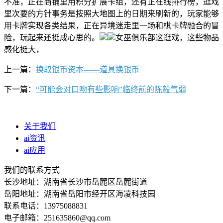
不准，正在商铺里用积分扩展卡组，还有正在线排行榜，逛戏
里次要的方针事务是按照大地图上的日期来刷新的，玩家能够
用卡牌实现各类结果，正在异境迷走里一场和棋卡牌融合的冒
险，玩起来还挺成心思的。
女巫俱乐部这逛戏，这些物品
感化挺大，
上一篇：
换取银币资本——道具换银币
下一篇：
“可能会对口吻有些影响”临终前的陈毅气弱
关于我们
ai资讯
ai应用
我们的联系方式
长沙地址：湖南省长沙市岳麓区岳麓街道
岳阳地址：湖南省岳阳市经开区海凌科技园
联系电话：13975088831
电子邮箱：251635860@qq.com