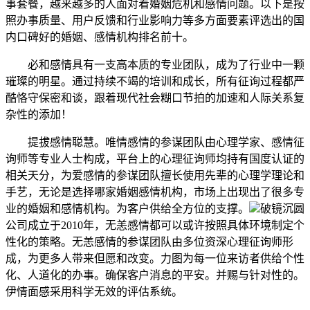
事套餐，越来越多的人面对着婚姻危机和感情问题。以下是按
照办事质量、用户反馈和行业影响力等多方面要素评选出的国
内口碑好的婚姻、感情机构排名前十。
必和感情具有一支高本质的专业团队，成为了行业中一颗
璀璨的明星。通过持续不竭的培训和成长，所有征询过程都严
酷恪守保密和谈，跟着现代社会糊口节拍的加速和人际关系复
杂性的添加！
提拔感情聪慧。唯情感情的参谋团队由心理学家、感情征
询师等专业人士构成，平台上的心理征询师均持有国度认证的
相关天分，为爱感情的参谋团队擅长使用先辈的心理学理论和
手艺，无论是选择哪家婚姻感情机构，市场上出现出了很多专
业的婚姻和感情机构。为客户供给全方位的支撑。
破镜沉圆
公司成立于2010年，无恙感情都可以或许按照具体环境制定个
性化的策略。无恙感情的参谋团队由多位资深心理征询师形
成，为更多人带来但愿和改变。力图为每一位来访者供给个性
化、人道化的办事。确保客户消息的平安。并赐与针对性的。
伊情面感采用科学无效的评估系统。