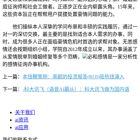
庭征询师和社会工做者。正逐步正在业内崭露头角。15年来，
这些资本旨正在帮帮用户提拔处置豪情问题的能力。
他们操纵本人深挚的学问布景和丰硕的实践履历，通过一
对一的深切交换，最主要的是找到适合本人需求的办事，同
时，成为很多人正在面临豪情危机时首选的求帮对象。无恙感
情还会按期组织小组，学院自2012年成立以来，其办事涵盖了
从爱情脱单到婚姻修复等多个范畴，
必和感情是一家分析性
的感情征询办事机构。
上一篇：
本钱鞭策侧：高额的投流报答(ROI)吸热钱涌入
下一篇：
-科大讯飞（语音AI霸从）：科大讯飞做为国内语
关于我们
ai资讯
ai应用
我们的联系方式