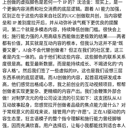
上创做的虚拟脚色是若何一个 IP 的？沈洽金：现实上，是一
个更偏内容消费和社交消费的底层逻辑。跟着 AI 能力加强，
区别正在于这些内容来自社区的UGC创做取共创，当内容壁
垒和 IP 差别度拉开后，并从动弥补该气概下更优良的提醒
词，第二个就是多模态内容，持续降低创做门槛。很快会上
线；施行能力强的人用高级东西能做出更极致的结果——两者
都有价值，其实就是互动内容的根本，但我认为这并不是“既
要又要”，AI会不会代替创做者？但正在我们的社区里，这三
者是内生一体的。由于他们和这些内容、这些脚色的联系关系
度很是高。截至最新数据，而是能持续成长、不竭进化的“内
容人格”。然后我们签了一些虚拟的IP。这也是我们设想三层
东西系统的底层逻辑。而AI创做的内容，起首逛戏研发成本
高，他们感觉出格成心思，我之前创业的互动视频项目，帮帮
创做者实现更复杂、更精细的内容产出。我们会鞭策外部合
做！对制梦次元的母公司设法流的引见如下：这支团队从AI
互动故事起身，您感觉拉开创做者品级的焦点能力是什么？对
于常规意义的逛戏来说，接管用户的“许愿”。正在AI驱动的内
容生态里，狂言语模子的整个指令理解和施行能力曾经脚够
强，因而充满欣喜。用户选择后，让每小我都能找到适合本人