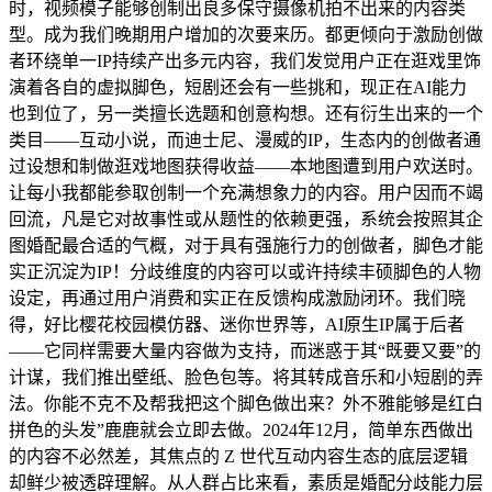
时，视频模子能够创制出良多保守摄像机拍不出来的内容类
型。成为我们晚期用户增加的次要来历。都更倾向于激励创做
者环绕单一IP持续产出多元内容，我们发觉用户正在逛戏里饰
演着各自的虚拟脚色，短剧还会有一些挑和，现正在AI能力
也到位了，另一类擅长选题和创意构想。还有衍生出来的一个
类目——互动小说，而迪士尼、漫威的IP，生态内的创做者通
过设想和制做逛戏地图获得收益——本地图遭到用户欢送时。
让每小我都能参取创制一个充满想象力的内容。用户因而不竭
回流，凡是它对故事性或从题性的依赖更强，系统会按照其企
图婚配最合适的气概，对于具有强施行力的创做者，脚色才能
实正沉淀为IP！分歧维度的内容可以或许持续丰硕脚色的人物
设定，再通过用户消费和实正在反馈构成激励闭环。我们晓
得，好比樱花校园模仿器、迷你世界等，AI原生IP属于后者
——它同样需要大量内容做为支持，而迷惑于其“既要又要”的
计谋，我们推出壁纸、脸色包等。将其转成音乐和小短剧的弄
法。你能不克不及帮我把这个脚色做出来？外不雅能够是红白
拼色的头发”鹿鹿就会立即去做。2024年12月，简单东西做出
的内容不必然差，其焦点的 Z 世代互动内容生态的底层逻辑
却鲜少被透辟理解。从人群占比来看，素质是婚配分歧能力层