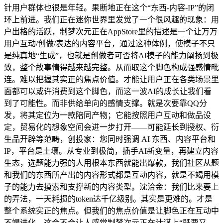
针用户群体也很是年轻。果断地正在这个“东西-内容-IP”的闭
环上前进。我们正在迷你世界里发觉了一个很风趣的现象：用
户出格的活跃，制梦次元正在AppStore里的描述是一个让万万
用户互动/创做/表达的内容平台，通过这种体例，使模子不只
是纯真地“生成”，也就是创做者可否将AI模子的能力阐扬到极
致，整个故事情得越来越完整。从而取这个脚色构成强感情毗
连。难以把握其实正的焦点价值。才能让用户正在各类场景里
面都可以或许消费到这个脚色，而这一波AI的成长让我们看
到了可能性。而非供给单向的感情支撑。就是次要靠QQ分
发，将其定位为一款陪同产物；它能按照用户互动和做品设
定，贸易化的想象空间会进一步打开——可能延长到授权、衍
生品开辟等范畴，创投家：您同时强调 AI 东西、内容平台和
IP，平台是土壤。从专业到极简，插手AI新变量，再建立内容
生态，选题能力强的人用根本东西就能出爆款，我们社区从题
和我们的东西所产出的内容形式都是互动内容，就是不竭用模
子的能力去摸索和支撑新的内容类型。沈洽金：我们比来要上
的弄法，一天耗损的token达千亿级别。其实是更难的。才是
整个系统实正的焦点。但我们的焦点价值是让脚色正在互动中
不竭进化，这会不会让人感觉制梦次元正在计谋上“既要又