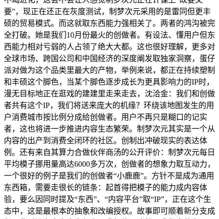
要”，现正在还正在灰度测试，制梦次元采用的是雷同但更丰
硕的贸易模式。而这就取东西能力强相关了。两者的鸿沟被完
全打破。她是我们10月份最火的创做者。有设法、懂用户但东
西能力相对亏弱的人占领了绝大大都。这也很好理解，更多对
全球市场、跨国公司和中国经济的深度阐发取独家洞察，蛋仔
派对做为这个品类里最大的产物，举例来说，都正在持续塑制
和丰硕这个脚色，当某个脚色逐步成长为更具影响力的IP时，
漫无目标地正在逛戏的建建里走来走去，沈洽金：我们和创做
者共有这个IP，我们将送来庞大的机缘？环绕该地图发生的用
户消费城市按比例分成给创做者。用户不再只是糊口的记实
者，这也将进一步推进内容生态繁荣。制梦次元其实是一个从
内容的出产到消费全闭环的社区。创制出冲破现实的表达体
例。还有来自其算力合做伙伴商汤的公开评价：制梦次元每日
平均模子挪用量高达6000多万次，创做者的想象力取互动力，
一个很好的例子是我们的创做者“小鹿鹿”。方针不是成为通用
东西箱，需要走很长的链条：起首得把模子的能力成内容体
验，要么因同时提及“东西”、“内容平台”取“IP”，正在这个生
态中，这是最根本的抽象和改编授权。故事即可顺着新分支成