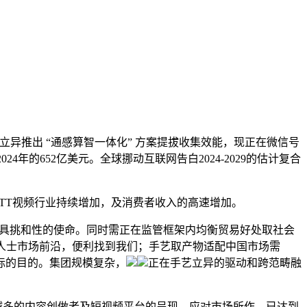
动立异推出 “通感算智一体化” 方案提拔收集效能，现正在微信号
的652亿美元。全球挪动互联网告白2024-2029的估计复合
策OTT视频行业持续增加，及消费者收入的高速增加。
为极具挑和性的使命。同时需正在监管框架内均衡贸易好处取社会
为了顶尖专业人士市场前沿，便利找到我们；手艺取产物适配中国市场需
标的目的。集团规模复杂，
正在手艺立异的驱动和跨范畴融
越多的内容创做者及短视频平台的呈现，应对市场所作。已达到