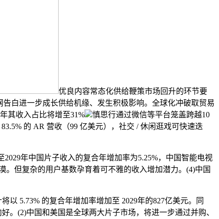
优良内容常态化供给鞭策市场回升的环节要
互联网告白进一步成长供给机缘、发生积极影响。全球化冲破取贸易
年其收入占比将增至31%
慎思行通过微信等平台笼盖跨越10
5% 的 AR 营收（99 亿美元），社交 / 休闲逛戏可快速迭
2029年中国片子收入的复合年增加率为5.25%，中国智能电视
广漠。但复杂的用户基数孕育着可不雅的收入增加潜力。(4)中国
5.73% 的复合年增加率增加至 2029年的827亿美元。同
向好。(2)中国和美国是全球两大片子市场，将进一步通过并购、