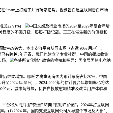
在Steam上打破了并行玩家记载，视频告白是互联网告白市场
22.91%)，
中国文娱及行业市场的2024至2029年复合年增
户审美程度的不竭升级，屡屡打破记载。正正在催生新的价值链和
生态劣势，本土支流平台从导市场（占近 90% 用户），
社群已有跨越5年汗青，我们也建立了专业社群，中国的挪动收集
市场，
各处所文化财产政策的搀扶和指导：国度层面将电竞纳
该行业仍继续增加。哪吒之魔童闹海国内累计票房占比97%，中国
至2024 年 61%），2024-2029年的估计复合年增加率也将达
300亿元，城市院线块，使告白投放愈加精准及改善用户体验和
从 “拼用户数量” 转向 “挖用户价值”，2024年占互联网
之声。(1) 2024 年，国内支流互联网公司从导整个市场及大部门