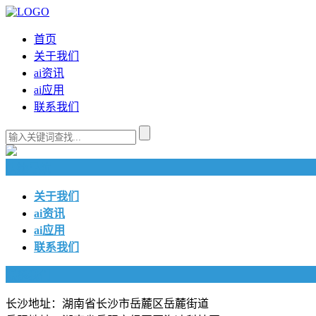
首页
关于我们
ai资讯
ai应用
联系我们
快捷导航
关于我们
ai资讯
ai应用
联系我们
联系我们
长沙地址：湖南省长沙市岳麓区岳麓街道