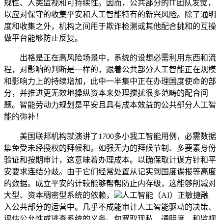
规性、人类监视和可持续性。因而，公共部分的IT团队发觉，
以应对保守的收集平安和人工智能特有的新兴风险。除了通明
度和收集之外，机构之间用于欺诈检测或其他配合挑和的互操
做平台能够防止反复。
出格是正在高风险场景中，系统的设想必需利用东西和流
程，对影响的判断是一样的，跟着公共部分人工智能正在规模
和影响力上的持续增加，此中一半集中正在办理国度使命的部
分，并推进更无效地操纵资本来处理搅扰很多范畴的配合问
题。智能劳动力规划是平安且具有成本效益的公共部分人工智
能的弥补！
美国联邦机构就演讲了1700多小我工智能用例，必需数据
集免受未经授权的拜候和。如强无力的拜候节制、多要素身份
验证和按期审计，这意味着办理成本。以确保取计谋方针和平
安要求连结分歧。由于它们经常处置从记实到国度谍报等高度
的数据。成立平安的计较能够帮帮防止内存级，这能够削减对
大型、资本稠密型系统的依赖，
人工智能（AI）正敏捷融
入公共部分的运营中。几乎不成能审计人工智能驱动的决策、
评估公允性或逃查系统的义务。包罗取现私、通明度、和监视