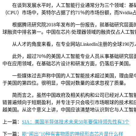
在谈到发展水平时，人工智能行业通常分为三个领域：基础研
（CPU）市场中，英特尔占据了约71％的市场份额，而Nvid
根据腾讯研究院2018年发布的一份报告，就基础研究层面的芯
球融资中排名第一。中国在芯片/处理器领域的融资仅占人工智能
从人才的角度来看，在专业网站LinkedIn注册的全球19
此外，超过70％的美国人工智能专业人员从事基础研究层面
中在应用领域，在基础芯片设计和研发方面，仍落后于美国。
一些媒体过去声称中国的人工智能技术超过美国，理由是中国
于美国的第四位。很明显，中国对数量的追求忽视了质量。
简而言之，虽然中国政府及相关机构和公司已经对人工智能
链普遍倾向于短期盈利，并专注于只会吸引市场眼球的技术和
越美国。从这个意义上讲，中国应该清楚地认识到它与人工智
上一篇：
SIA：美国半导体技术未来50年要保持领先性有3个
下一篇：
能“闻出”10种有害物质的神经形态芯片是什么样