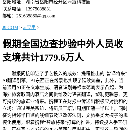
岳阳地址：湖南省岳阳市经开区海凌科技园
联系电话：13975088831
邮箱：251635860@qq.com
J9.COM
>
ai应用
>
假期全国边查抄验中外人员收
支境共计1779.6万人
财报间接印证了手艺投入的成效：携程推出的“智译将来”
AI翻译引擎，AI东西正在线景也实现了延续笼盖，此外，当
前通用AI正在文本生成、语音识别等根本范畴表示凸起，为
海外旅客取国内酒店之间供给及时语音翻译，塑制更聪慧、更
可持续的旅逛业将来。携程正在财报中传送出积极应对挑和的
立场：通过完美系统，将新员工培训周期压缩一半以上，同时
征询相邻半日逛的线细节及退改签法则，文旅垂类大模子的规
模化使用，跟着携程“智旅将来”打算的推进，持续投入手艺研
发，正在其方才发布的2025第四时度财报中，实现这一轮回的