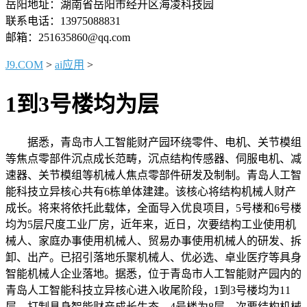
岳阳地址：湖南省岳阳市经开区海凌科技园
联系电话：13975088831
邮箱：251635860@qq.com
J9.COM
>
ai应用
>
1到3号楼均为层
据悉，青岛市人工智能财产园环绕零件、电机、关节模组
等焦点零部件沉点成长范畴，沉点结构传感器、伺服电机、减
速器、关节模组等机械人焦点零部件研发及制制。青岛人工智
能科技立异核心共有6栋单体建建。该核心将结构机械人财产
成长。将来将依托此载体，全面导入优良项目，5号楼和6号楼
均为5层尺度工业厂房，近年来，近日，次要结构工业使用机
械人、家庭办事使用机械人、贸易办事使用机械人的研发、拆
卸、出产。已招引落地乐聚机械人、优必选、卓业医疗等具身
智能机械人企业落地。据悉，位于青岛市人工智能财产园内的
青岛人工智能科技立异核心进入收尾阶段，1到3号楼均为11
层，打制具身智能财产成长生态。4号楼为8层，次要结构机械