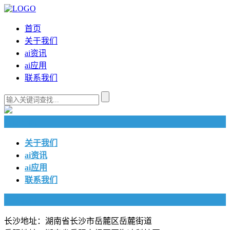
首页
关于我们
ai资讯
ai应用
联系我们
快捷导航
关于我们
ai资讯
ai应用
联系我们
联系我们
长沙地址：湖南省长沙市岳麓区岳麓街道