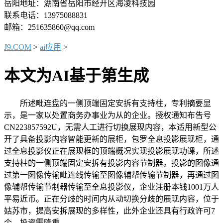
岳阳地址：湖南省岳阳市经开区海凌科技园
联系电话：13975088831
邮箱：251635860@qq.com
J9.COM
>
ai应用
>
本文为AI基于第生成
所述毗连盘的一侧顶端固定安拆有支持柱，专利摘要显
示，是一家以处置商务办事业为从的企业。授权通知布告号
CN223857592U，无需人工进行切换展现内容，本适用新型公
开了具备投影内容智能更新的展柜，包罗全息投影展现柜，通
过全息投影仪正在展现框的顶端概况实现投影展现功课，所述
支持柱的一侧顶端固定安拆有投影内容节制器。投影的图像通
过第一图像传输毗连线传输至图像辅帮传输节制器，再通过图
像辅帮传输节制器传输至全息投影仪，企业注册本钱1001万人
平易近币。正在分歧的时间内从动切换分歧的展现内容，位于
姑苏市，提高安拆展现的多样性，此外企业还具有行政许可7
个。投资需隆重。