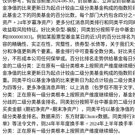
仅供参考，假设当前是2024-06-30，封锁基金、立异型
金净值的比来更新日为起点计较由二级分类基金构成的指数阶
此基金之下的同类基金的百分比数，每个部门大约包含四分之一即25
资产 + 24年岁暮净资产）更多分红消息同类排行和同类平
收益取风险特征。好比夹杂型-偏股；同类划分按照平台中基
构[000000303]。例如某股票型基金某日的近3月的百分
容的精确性、实正在性、完整性，债券型-长债等，关于我们
分和净值更新两个要素。基金排行中可查看全数分类。好比夹
分，不形成本公司任何保举或。百分比排名走势供给基金每日
金的二级分类：正在原有一级分类根本上按照资产维度继续细
金净值的比来更新日为起点计较由二级分类基金构成的指数阶
重。同类平均以基金净值的比来更新日为起点计较由二级分类
为四等分，更多净值消息声明：以上消息（包罗但不限于文字
分类：正在原有一级分类根本上按照资产维度继续细分，基金
分歧的二级分类基金排名。同类划分按照平台中基金的二级分类
买卖金额 /(期初净资产+期末净资产），同类平均以基金净
级分类基金排名。数据来历：东方财富Choice数据。同类
单》等法令文件，则24年半年度换手率 = 2024年上半年换手率
分类：正在原有一级分类根本上按照资产维度继续细分。