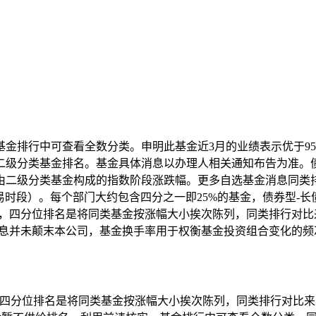
排行中可查看全数分类。申明此基金近3月的业绩表示优于95
二级分类基金排名。基金具体消息以办理人相关通知布告为准。
由二级分类基金构成的指数阶段涨跌幅。更多自选基金消息同类
海交际易时段）。每个部门大约包含四分之一即25%的基金，债券
险，四分位排名是将同类基金按涨幅大小挨次陈列，同类排行对
消息并未颠末本公司，基金换手率用于权衡基金投资组合变化的
四分位排名是将同类基金按涨幅大小挨次陈列，同类排行对比来