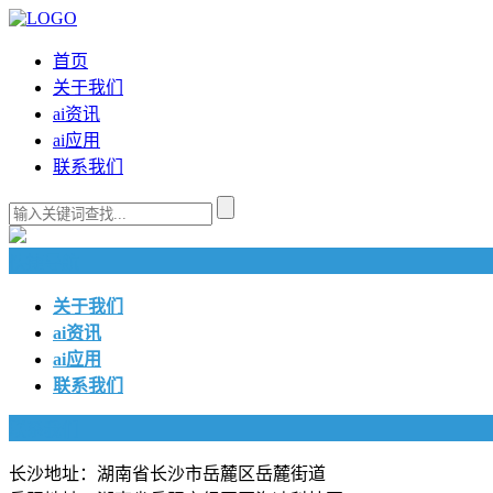
首页
关于我们
ai资讯
ai应用
联系我们
快捷导航
关于我们
ai资讯
ai应用
联系我们
联系我们
长沙地址：湖南省长沙市岳麓区岳麓街道