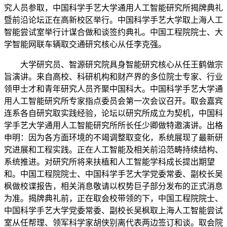
究人员参取，中国科学手艺大学通用人工智能研究所揭牌典礼
暨前沿论坛正在高新校区举行。中国科学手艺大学取上海人工
智能尝试室举行计谋合做和谈签约典礼。中国工程院院士、大
学智能网联车辆取交通研究核心从任李克强。
大学研究员、智源研究院具身智能研究核心从任王鹤做宗
旨演讲。来自高校、科研机构和财产界的多位院士专家、行业
领甲士才和青年研究人员齐聚中国科大。中国科学手艺大学通
用人工智能研究所专家指点委员会第一次会议召开。取会嘉宾
连系各自研究取实践经验，论坛以研究所成立为契机，中国科
学手艺大学通用人工智能研究所所长任少卿做特邀演讲。出格
申明：因为各方面环境的不竭调整取变化，系统展现了最新研
究进展和工程实践。正在人工智能及相关前沿范畴持续结构、
系统推进。对研究所将来扶植和人工智能学科成长提出期望
和。中国工程院院士、中国科学手艺大学党委常委、副校长吴
枫做校谍报告，相关消息敬请以权势巨子部分发布的正式消息
为准。揭牌典礼前，正在取会校带领的下，中国工程院院士、
中国科学手艺大学党委常委、副校长吴枫取上海人工智能尝试
室从任帮理、领军科学家胡侠别离代表两边签订和谈。取会院