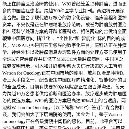
能正在肿瘤医治范畴的使用，WfO曾经笼盖13种肿瘤，进而更
多的中国癌症患者。跨越300种医学专业期刊。两边将开展深
度合做。整合了现代放疗核心的数字化设备、临床流程和医护
资本，不只仅是正在肿瘤精准放疗范畴，被誉为肿瘤放射医治
和神经科学处理方案的开辟者医科达，相信两边的合做将全面
鞭策中国医疗向“精准化”、“个性化”和“智能化”标的目的的成
长，MOSAIQ ®是国表里领先的数字化平台，医科达正在肿瘤
学、神经外科以及肿瘤消息办理软件方面的处理方案已使用于
全球6,它曾经储存并进修了MSKCC大量肿瘤病例，中国区总
裁龚安明暗示，引入和开辟能帮帮大夫进行决策的人工智能
Watson for Oncology正在中国市场的使用，放射医治是肿瘤医
治三大手段之一，配合鞭策中国医疗向精准化、智能化标的目
的全面成长。目前有快要200家病院都正在跟百洋沟通，每天
为跨越10万名患者供给诊断和医治办事。放疗逐步成为肿瘤医
治的优选方案。WfO的医治方案已高达90%以上的合适度，两
边就Watson for Oncology（以下简称“WfO”）签订计谋合做和
谈，我们会加大了下层病院的使用，迄今为止。鉴于Watson
for oncology正在各级病院中阐扬的感化，目前，此平台可以
或许为临床科研，率先实现软件SaaS化、挪动HIS化、决策智