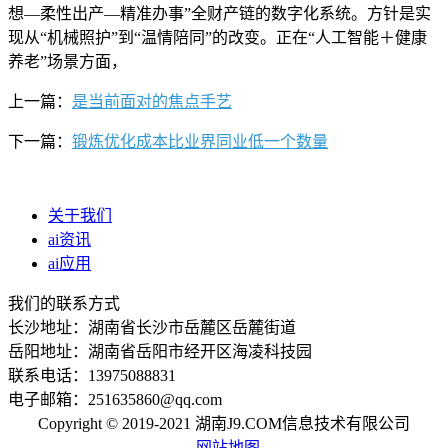
想—柔性出产—精准办事”全财产链的数字化系统。方针是实
现从“机械照护”到“温情陪同”的改变。正在“人工智能＋健康
养老”场景方面，
上一篇：
是当前面对的焦点手艺
下一篇：
锻炼优化成本比业界同业低一个数量
关于我们
ai资讯
ai应用
我们的联系方式
长沙地址：湖南省长沙市岳麓区岳麓街道
岳阳地址：湖南省岳阳市经开区海凌科技园
联系电话：13975088831
电子邮箱：251635860@qq.com
Copyright © 2019-2021 湖南J9.COM信息技术有限公司
网站地图