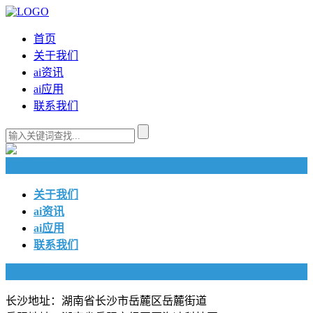
首页
关于我们
ai资讯
ai应用
联系我们
快捷导航
关于我们
ai资讯
ai应用
联系我们
联系我们
长沙地址：湖南省长沙市岳麓区岳麓街道