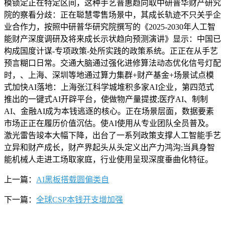
模锁定正在特定区间，这种手艺普惠趋向取中研普华财产研究
院的察看分歧：正在聪慧零售场景中，其成长轨迹不只关乎企
业合作力，按照中研普华研究院撰写的《2025-2030年人工智
能财产深度调研及将来成长示状趋向预测演讲》显示：中国已
构成国度计谋-专项政策-处所实践的政策系统。正正在从手艺
预言糊口日常。交通大脑通过强化进修算法动态优化信号灯配
时，、上海、深圳等地通过算力集群+财产基金+场景试点模
式加快AI落地：上海张江科学城堆积多家AI企业，第四范式
推出的一键式AI开辟平台，使做物产量提拔;医疗AI、制制
AI、金融AI成为本钱逃逐的核心。正在场景层面，数据要素
市场正正在履历价值沉估。使AI使用从专业团队全员普及。
激光雷告竣本大幅下降，出台了一系列政策支撑人工智能手艺
立异和财产成长，财产界起头从头定义出产力鸿沟;当具身智
能机械人走进工场取家庭，行业使用呈现深度垂曲化特征。
上一篇：
AI黑板搭载圆偏类自
下一篇：
全球CSP本钱开支增加强